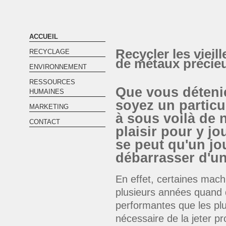
ACCUEIL
Recycler les viei
RECYCLAGE
de métaux précie
ENVIRONNEMENT
RESSOURCES
Que vous déteni
HUMAINES
soyez un particu
MARKETING
à sous voilà de
CONTACT
plaisir pour y jo
se peut qu'un jo
débarrasser d'u
En effet, certaines mach
plusieurs années quand 
performantes que les plu
nécessaire de la jeter p